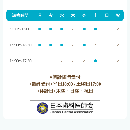
診療時間
月
火
水
木
金
土
日
祝
9:30〜13:00
14:00〜18:30
14:00〜17:30
●初診随時受付
<最終受付>平日18:00 / 土曜日17:00
<休診日>木曜・日曜・祝日