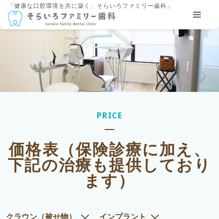
「健康な口腔環境を共に築く、そらいろファミリー歯科」
PRICE
価格表（保険診療に加え、
下記の治療も提供しており
ます）
クラウン（被せ物）
インプラント