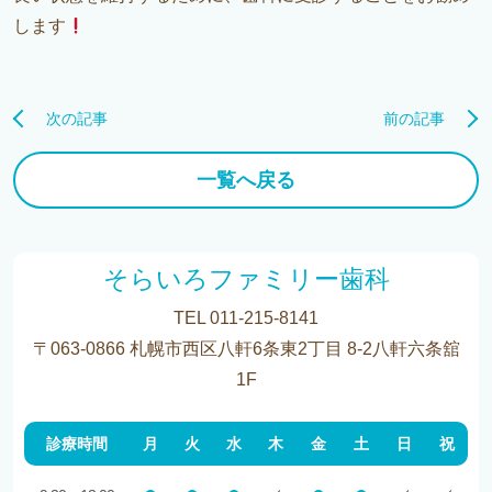
します
次の記事
前の記事
一覧へ戻る
そらいろファミリー歯科
TEL 011-215-8141
〒063-0866 札幌市西区八軒6条東2丁目 8-2八軒六条舘
1F
診療時間
月
火
水
木
金
土
日
祝