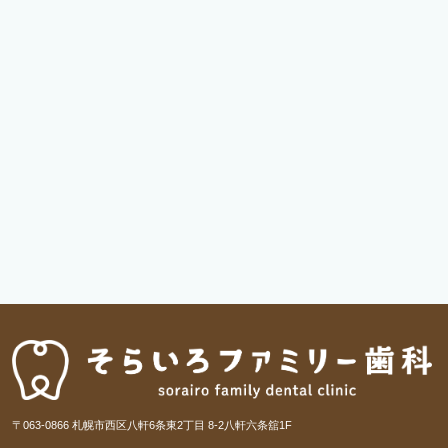
〒063-0866 札幌市西区八軒6条東2丁目 8-2八軒六条舘1F