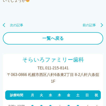
いでしょうか
次の記事
前の記事
一覧へ戻る
そらいろファミリー歯科
TEL 011-215-8141
〒063-0866 札幌市西区八軒6条東2丁目 8-2八軒六条舘
1F
診療時間
月
火
水
木
金
土
日
祝