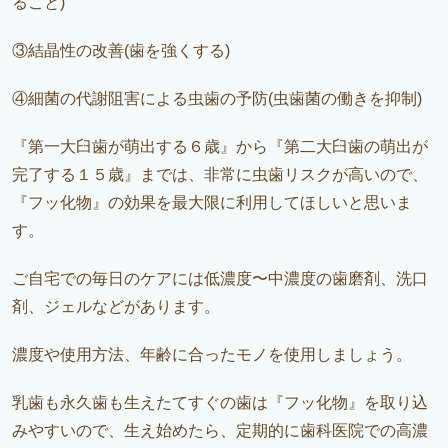
ること)
③結晶性の改善(歯を強くする)
④細菌の代謝阻害による虫歯の予防(虫歯菌の働きを抑制)
『第一大臼歯が萌出する６歳』から『第二大臼歯の萌出が
完了する１５歳』までは、非常に虫歯リスクが高いので、
『フッ化物』の効果を最大限に利用してほしいと思いま
す。
ご自宅での毎日のケアには低濃度〜中濃度の歯磨剤、洗口
剤、ジェルなどがあります。
濃度や使用方法、年齢に合ったモノを使用しましょう。
乳歯も永久歯も生えたてすぐの歯は『フッ化物』を取り込
みやすいので、生え始めたら、定期的に歯科医院での高濃