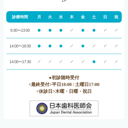
1F
診療時間
月
火
水
木
金
土
日
祝
9:30〜13:00
14:00〜18:30
14:00〜17:30
●初診随時受付
<最終受付>平日18:00 / 土曜日17:00
<休診日>木曜・日曜・祝日